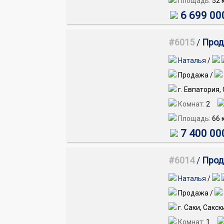
Площадь:
52
к
6 699 00
#6015
/
Прода
Наталья
/
Продажа /
г. Евпатория,
Комнат:
2
Площадь:
66
к
7 400 00
#6014
/
Прода
Наталья
/
Продажа /
г. Саки, Сакск
Комнат:
1