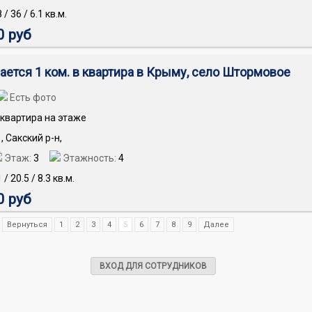
8
/
36
/
6.1
кв.м.
0 руб
ается 1 ком. в квартира в Крыму, село Штормовое
Есть фото
квартира на этаже
, Сакский р-н,
Этаж:
3
Этажность:
4
1
/
20.5
/
8.3
кв.м.
0 руб
Вернуться
1
2
3
4
5
6
7
8
9
Далее
ВХОД ДЛЯ СОТРУДНИКОВ