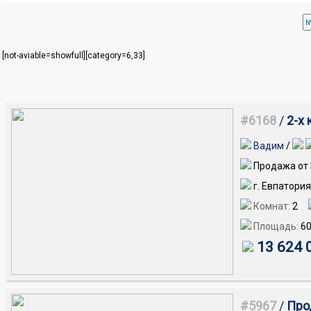
[not-aviable=showfull][category=6,33]
#6168
/
2-х
Вадим
/
Продажа от 
г. Евпатория
Комнат:
2
Площадь:
60
13 624 
#5967
/
Прод