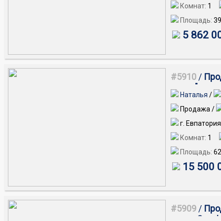
Комнат:
1
Площадь:
39
5 862 0
#5910
/
Про
пески", по 
Наталья
/
Продажа /
г. Евпатори
Комнат:
1
Площадь:
62
15 500 
#5909
/
Про
улице Симф