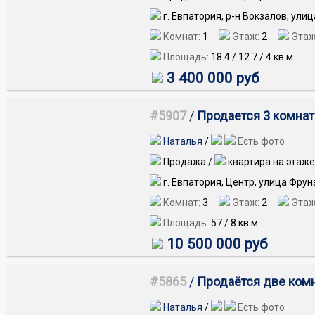
г. Евпатория, р-н Вокзалов, ули
Комнат:
1
Этаж:
2
Этаж
Площадь:
18.4
/
12.7
/
4
кв.м.
3 400 000 руб
#5907
/
Продается 3 комнат
Наталья
/
Есть фото
Продажа /
квартира на этаже
г. Евпатория, Центр, улица Фрун
Комнат:
3
Этаж:
2
Этаж
Площадь:
57
/
8
кв.м.
10 500 000 руб
#5865
/
Продаётся две комна
Наталья
/
Есть фото