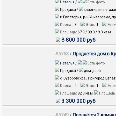
Наталья
/
Есть фото
Продажа /
квартира на этаже
г. Евпатория, р-н Универсама, 
Комнат:
3
Этаж:
1
Этаж
Площадь:
67.9
/
39.3
/
9.3
кв.м.
8 800 000 руб
#5753
/
Продаётся дом в Кры
Наталья
/
Есть фото
Продажа /
дом-дача
с. Суворовское , Пригород Евпат
Комнат:
4
Этаж:
1
Этаж
Площадь:
82.3
кв.м.
Площадь 
3 300 000 руб
#5749
/
Продаётся 2-комнат