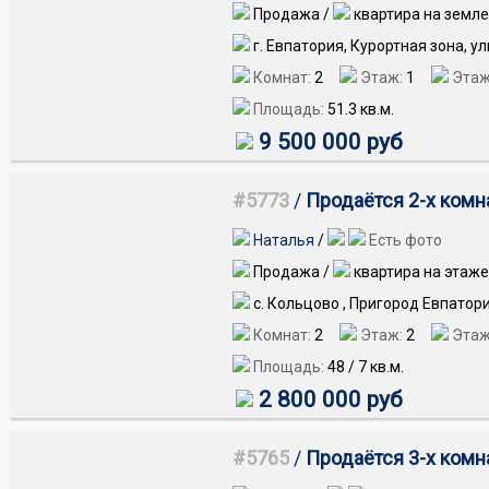
Продажа /
квартира на земле
г. Евпатория, Курортная зона, у
Комнат:
2
Этаж:
1
Этаж
Площадь:
51.3
кв.м.
9 500 000 руб
#5773
/
Продаётся 2-х комна
Наталья
/
Есть фото
Продажа /
квартира на этаже
с. Кольцово , Пригород Евпатори
Комнат:
2
Этаж:
2
Этаж
Площадь:
48
/
7
кв.м.
2 800 000 руб
#5765
/
Продаётся 3-х комна