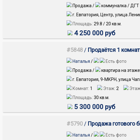
Продажа /
коммуналка / ДГТ
г. Евпатория, Центр, улица Лени
Площадь:
29.8
/
20
кв.м.
4 250 000 руб
#5848
/
Продаётся 1 комнатн
Наталья
/
Есть фото
Продажа /
квартира на этаже
г. Евпатория, 9-МКРН, улица Ча
Комнат:
1
Этаж:
2
Этаж
Площадь:
30
кв.м.
5 300 000 руб
#5790
/
Продажа готового б
Наталья
/
Есть фото