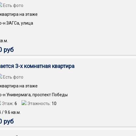
Есть фото
квартира на этаже
 р-н ЗАГСа, улица
в.м.
0 руб
ается 3-х комнатная квартира
Есть фото
квартира на этаже
 р-н Универмага, проспект Победы
Этаж:
6
Этажность:
10
4
/
9.6
кв.м.
0 руб