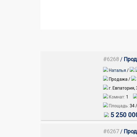
#6268
/
Прод
Наталья
/
Продажа /
г. Евпатория,
Комнат:
1
Площадь:
34
5 250 00
#6267
/
Прод