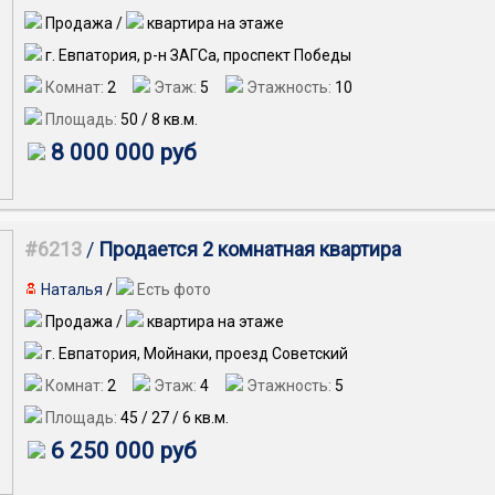
Продажа /
квартира на этаже
г. Евпатория, р-н ЗАГСа, проспект Победы
Комнат:
2
Этаж:
5
Этажность:
10
Площадь:
50
/
8
кв.м.
8 000 000 руб
#6213
/
Продается 2 комнатная квартира
Наталья
/
Есть фото
Продажа /
квартира на этаже
г. Евпатория, Мойнаки, проезд Советский
Комнат:
2
Этаж:
4
Этажность:
5
Площадь:
45
/
27
/
6
кв.м.
6 250 000 руб