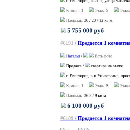
г. Евпатория, Планы, улица Чапаева
Комнат:
1
Этаж:
5
Этажн
Площадь:
36
/
20
/
12
кв.м.
5 755 000 руб
#6191
/
Продается 1 комнатн
Наталья
/
Есть фото
Продажа /
квартира на этаже
г. Евпатория, р-н Универсама, про
Комнат:
1
Этаж:
5
Этажн
Площадь:
36.8
/
9
кв.м.
6 100 000 руб
#6189
/
Продается 1 комнатн