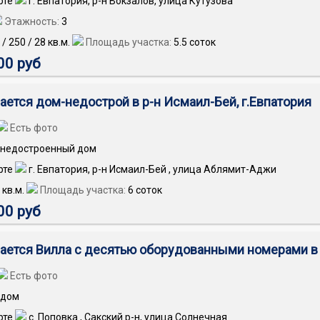
г. Евпатория, р-н Вокзалов, улица Кутузова
Этажность:
3
/
250
/
28
кв.м.
Площадь участка:
5.5 соток
00 руб
ается дом-недострой в р-н Исмаил-Бей, г.Евпатория
Есть фото
недостроенный дом
г. Евпатория, р-н Исмаил-Бей , улица Аблямит-Аджи
кв.м.
Площадь участка:
6 соток
00 руб
ается Вилла с десятью оборудованными номерами в
Есть фото
дом
с. Поповка , Сакский р-н, улица Солнечная