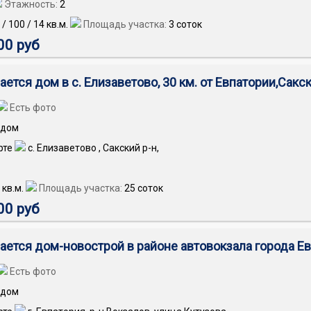
Этажность:
2
/
100
/
14
кв.м.
Площадь участка:
3 соток
00 руб
ется дом в с. Елизаветово, 30 км. от Евпатории,Сакс
Есть фото
дом
с. Елизаветово , Сакский р-н,
кв.м.
Площадь участка:
25 соток
00 руб
ается дом-новострой в районе автовокзала города Е
Есть фото
дом