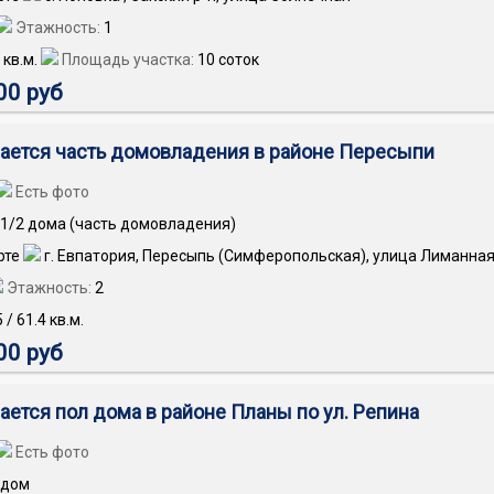
Этажность:
1
кв.м.
Площадь участка:
10 соток
00 руб
ается часть домовладения в районе Пересыпи
Есть фото
1/2 дома (часть домовладения)
г. Евпатория, Пересыпь (Симферопольская), улица Лиманна
Этажность:
2
5
/
61.4
кв.м.
00 руб
ается пол дома в районе Планы по ул. Репина
Есть фото
дом