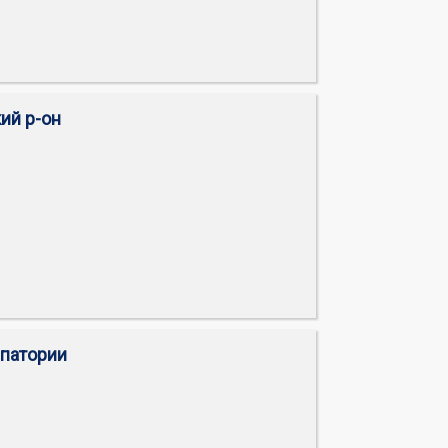
кий р-он
впатории