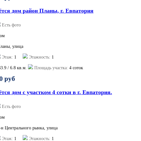
ётся дом район Планы, г. Евпатория
Есть фото
ом
Планы, улица
Этаж:
1
Этажность:
1
33.9
/
6.8
кв.м.
Площадь участка:
4 соток
0 руб
тся дом с участком 4 сотки в г. Евпатория.
Есть фото
ом
р-н Центрального рынка, улица
Этаж:
1
Этажность:
1