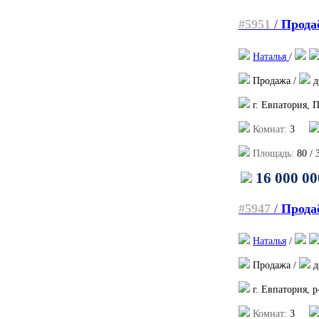
#5951
/
Прода
Наталья
/
Продажа /
д
г. Евпатория, 
Комнат:
3
Площадь:
80
/
16 000 00
#5947
/
Продаё
Наталья
/
Продажа /
д
г. Евпатория, 
Комнат:
3