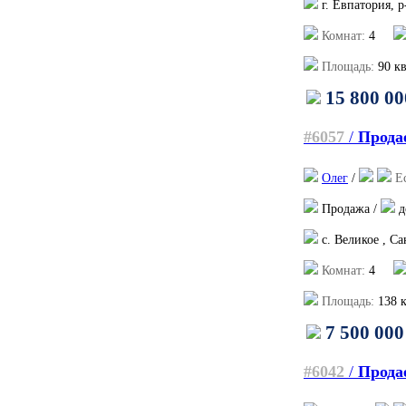
г. Евпатория, 
Комнат:
4
Площадь:
90
кв
15 800 00
#6057
/
Продае
Олег
/
Е
Продажа /
д
с. Великое , Са
Комнат:
4
Площадь:
138
к
7 500 000
#6042
/
Продае