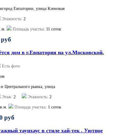
ригород Евпатории, улица Кленовая
Этажность:
2
.м.
Площадь участка:
11 соток
 руб
ётся дом в г.Евпатория на ул.Московской.
Есть фото
ом
р-н Центрального рынка, улица
Этаж:
2
Этажность:
2
в.м.
Площадь участка:
1 соток
0 руб
ажный таунхаус в стиле хай-тек . Уютное