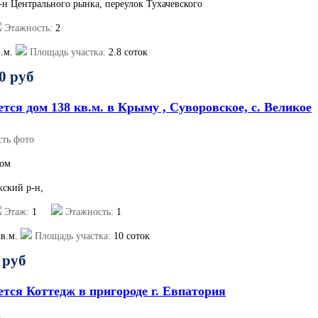
р-н Центрального рынка, переулок Тухачевского
Этажность:
2
.м.
Площадь участка:
2.8 соток
0 руб
тся дом 138 кв.м. в Крыму , Суворовское, с. Великое
сть фото
ом
кский р-н,
Этаж:
1
Этажность:
1
в.м.
Площадь участка:
10 соток
 руб
тся Коттедж в пригороде г. Евпатория