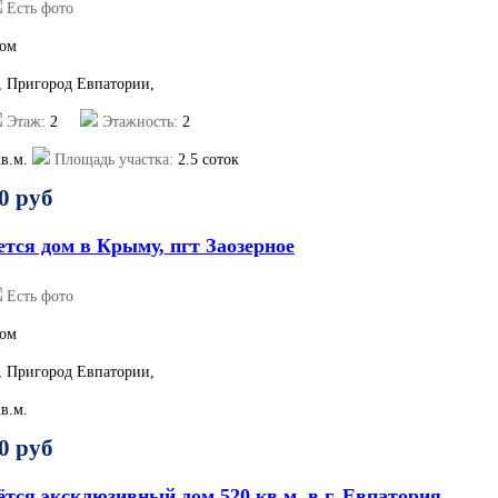
Есть фото
ом
 , Пригород Евпатории,
Этаж:
2
Этажность:
2
в.м.
Площадь участка:
2.5 соток
0 руб
тся дом в Крыму, пгт Заозерное
Есть фото
ом
 , Пригород Евпатории,
в.м.
0 руб
тся эксклюзивный дом 520 кв.м. в г. Евпатория.