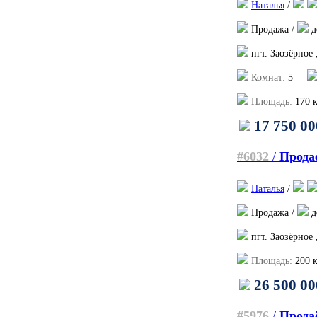
Наталья
/
Продажа /
д
пгт. Заозёрное
Комнат:
5
Площадь:
170
к
17 750 00
#6032
/
Продае
Наталья
/
Продажа /
д
пгт. Заозёрное
Площадь:
200
к
26 500 00
#5976
/
Продаё