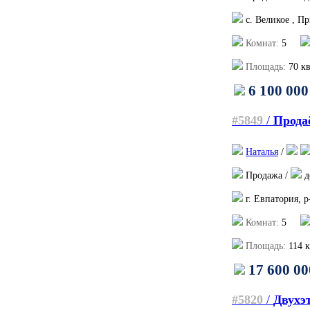
с. Великое , П
Комнат:
5
Площадь:
70
кв
6 100 000
#5849
/
Прода
Наталья
/
Продажа /
д
г. Евпатория, 
Комнат:
5
Площадь:
114
к
17 600 00
#5820
/
Двухэт