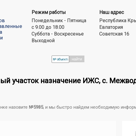
Режим работы
Наш адрес
ов
Понедельник - Пятница
Республика Кр
авленные
с 9.00 до 18.00
Евпатория
а
Суббота - Воскресенье
Советская 16
ти
Выходной
найти
ый участок назначение ИЖС, с. Межвод
онке назовите
№5985
, и мы быстро найдем необходимую инфор