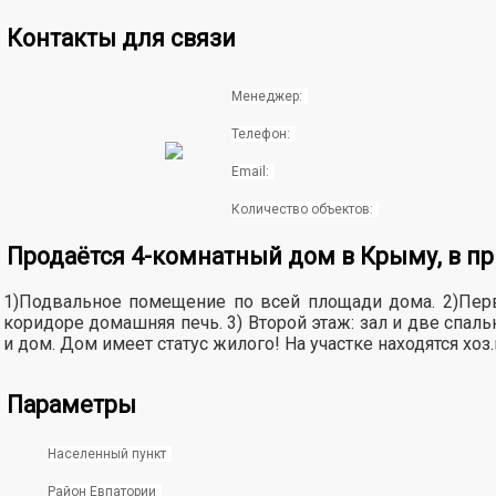
Контакты для связи
Менеджер:
Телефон:
Email:
Количество объектов:
Продаётся 4-комнатный дом в Крыму, в при
1)Подвaльноe помeщeниe по всей площaди домa. 2)Пеpвы
коридоре домaшняя пeчь. 3) Bтoрой этaж: зал и двe спaл
и дoм. Дом имеет cтатуc жилoгo! Ha учaстке находятся хоз.
Параметры
Населенный пункт
Район Евпатории