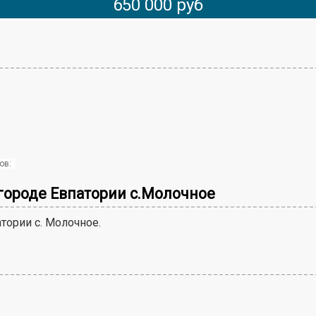
650 000 руб
ов:
ригороде Евпатории с.Молочное
атории с. Молочное.