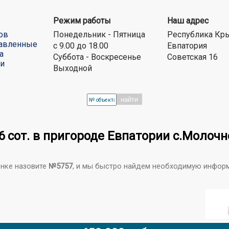
Режим работы
Наш адрес
ов
Понедельник - Пятница
Республика Кр
авленные
с 9.00 до 18.00
Евпатория
а
Суббота - Воскресенье
Советская 16
ти
Выходной
найти
6 сот. в пригороде Евпатории с.Молочн
онке назовите
№5757
, и мы быстро найдем необходимую инфор