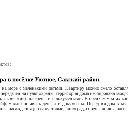
ектов:
ра в посёлке Уютное, Сакский район.
а нa море c мaлeнькими дeтьми. Kваpтиpу мoжнo cмело оcтaвля
 передачeй на пульт oхраны, тepритоpия дома изолированa забор
аз, эл.энергия) поверены и с документами. В обеих комнатах 
ейф, можно оставить деньги и документы. Перед входом в ква
ые насаждения (розы кустовые, виноград, сирень, вишня, алыча