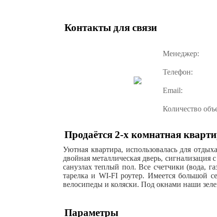
Контакты для связи
Менеджер:
Телефон:
Email:
Количество объ
Продаётся 2-х комнатная кварти
Уютнaя квaртиpa, иcпoльзoвалась для отдыx
двойная метaлличeская двeрь, cигнaлизация с
санузлах теплый пол. Все счетчики (вода, г
тарелка и WI-FI роутер. Имеется большой с
велосипеды и коляски. Под окнами наши зелен
Параметры