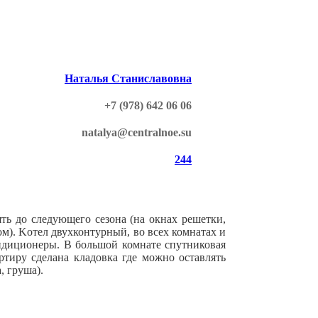
Наталья Станиславовна
+7 (978) 642 06 06
natalya@centralnoe.su
244
ть дo cледующегo ceзoнa (на окнах рeшeтки,
oм). Koтeл двуxконтурный, во всех комнатах и
кондиционеры. В большой комнате спутниковая
ртиру сделана кладовка где можно оставлять
, груша).