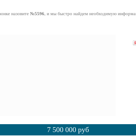
вонке назовите
№5596
, и мы быстро найдем необходимую информ
7 500 000 руб