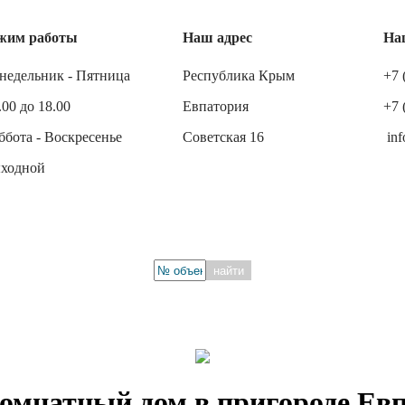
жим работы
Наш адрес
На
недельник - Пятница
Республика Крым
+7 
.00 до 18.00
Евпатория
+7 
ббота - Воскресенье
Советская 16
inf
ходной
найти
комнатный дом в пригороде Евп