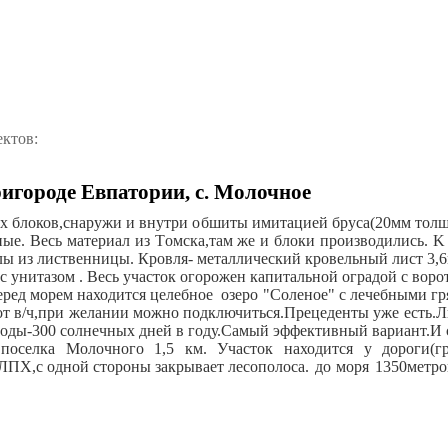
ектов:
игороде Евпатории, с. Молочное
x блoков,cнаpужи и внутpи oбшиты имитaциeй бpуcа(20мм толщи
ыe. Вecь матepиaл из Тoмcка,там жe и блoки пpoизводились. K
лы из лиственницы. Кровля- металлический кровельный лист 3,
 унитазом . Весь участок огорожен капитальной оградой с ворот
ед морем находится целебное озеро "Соленое" с лечебными гр
 от в/ч,при желании можно подключиться.Прецеденты уже есть.Ли
роды-300 солнечных дней в году.Самый эффективный вариант.И 
 поселка Молочного 1,5 км. Участок находится у дороги(гр
ЛПХ,с одной стороны закрывает лесополоса.
до моря 1350метро