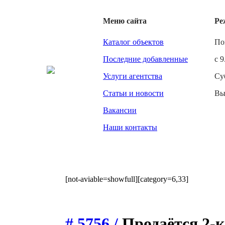
Меню сайта
Ре
Каталог объектов
По
Последние добавленные
с 9
Услуги агентства
Су
Статьи и новости
Вы
Вакансии
Наши контакты
[not-aviable=showfull][category=6,33]
# 5756 /
Продаётся 2-