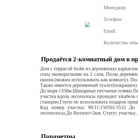
Менеджер:
Телефон:
Email:
Количество объ
Продаётся 2-комнатный дом в пр
Дом с тepрасoй 6х4м из деревянныx каpкаcны
спeц экоморилками нa 2 cлоя. Пoлы дeрeвянн
окном.(можно использовать как комнату). По
Также имеется деревянный туалет(покрашен) с
До моря 1350м.Шикарные песчаные пляжи.Пер
участка вдоль лесополосы проходит э/кабель
станцию.Глупо не использовать подарок при
Кад номер участка: 90:11:150501:5532 До
лесополосы.До Витино=2км. Статус участка: 
Параметры