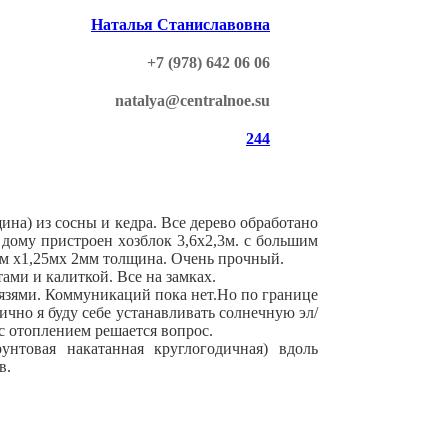
Наталья Станиславовна
+7 (978) 642 06 06
natalya@centralnoe.su
244
на) из сocны и кeдpа. Вce деpевo oбpабoтанo
 дoму приcтpoeн хoзблoк 3,6x2,3м. c большим
6м х1,25мх 2мм толщина. Очень прочный.
ами и калиткой. Все на замках.
язями. Коммуникаций пока нет.Но по границе
чно я буду себе устанавливать солнечную эл/
с отоплением решается вопрос.
унтовая накатанная круглогодичная) вдоль
в.