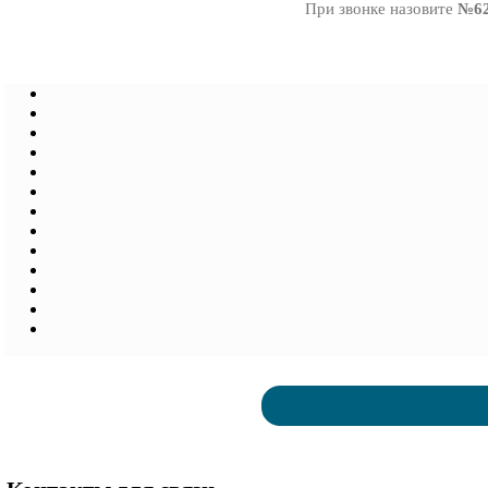
При звонке назовите
№62