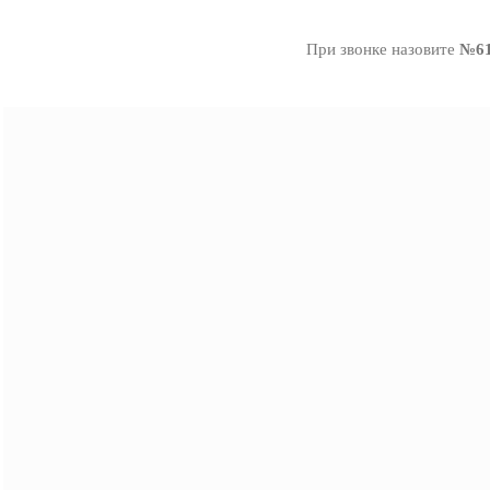
При звонке назовите
№61