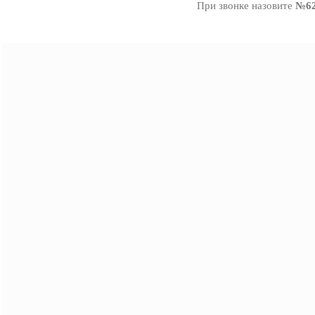
При звонке назовите
№62