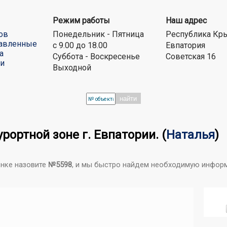
Режим работы
Наш адрес
ов
Понедельник - Пятница
Республика Кр
авленные
с 9.00 до 18.00
Евпатория
а
Суббота - Воскресенье
Советская 16
ти
Выходной
найти
рортной зоне г. Евпатории.
(
Наталья
)
онке назовите
№5598
, и мы быстро найдем необходимую инфор