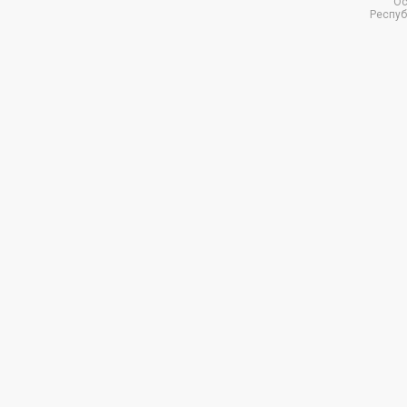
Ос
Респуб