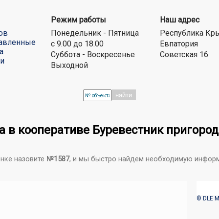
Режим работы
Наш адрес
ов
Понедельник - Пятница
Республика Кр
авленные
с 9.00 до 18.00
Евпатория
а
Суббота - Воскресенье
Советская 16
ти
Выходной
найти
а в кооперативе Буревестник пригоро
онке назовите
№1587
, и мы быстро найдем необходимую инфор
© DLE M