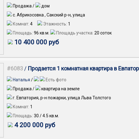
Продажа /
дом
с. Абрикосовка , Сакский р-н, улица
Комнат:
4
Этажность:
1
Площадь:
96
кв.м.
Площадь участка:
20 соток
10 400 000 руб
#6083
/
Продается 1 комнатная квартира в Евпатор
Наталья
/
Есть фото
Продажа /
квартира на земле
г. Евпатория, р-н пожарки, улица Льва Толстого
Комнат:
1
Площадь:
30
/
4.5
кв.м.
4 200 000 руб