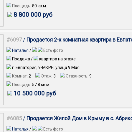
Площадь:
80
кв.м.
8 800 000 руб
#6097
/
Продается 2-х комнатная квартира в Евпат
Наталья
/
Есть фото
Продажа /
квартира на этаже
г. Евпатория, 9-МКРН, улица 9 Мая
Комнат:
2
Этаж:
3
Этажность:
9
Площадь:
57.8
кв.м.
10 500 000 руб
#6085
/
Продается Жилой Дом в Крыму в с. Абрик
Наталья
/
Есть фото