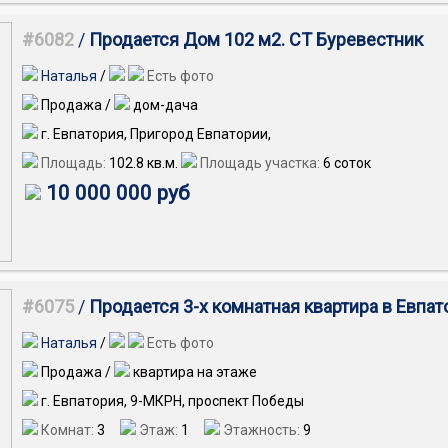
#6082
/
Продается Дом 102 м2. СТ Буревестник
Наталья
/
Есть фото
Продажа /
дом-дача
г. Евпатория, Пригород Евпатории,
Площадь:
102.8
кв.м.
Площадь участка:
6 соток
10 000 000 руб
#6075
/
Продается 3-х комнатная квартира в Евпат
Наталья
/
Есть фото
Продажа /
квартира на этаже
г. Евпатория, 9-МКРН, проспект Победы
Комнат:
3
Этаж:
1
Этажность:
9