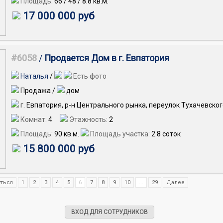
Площадь:
66
/
48
/
8.8
кв.м.
17 000 000 руб
#6058
/
Продается Дом в г. Евпатория
Наталья
/
Есть фото
Продажа /
дом
г. Евпатория, р-н Центрального рынка, переулок Тухачевског
Комнат:
4
Этажность:
2
Площадь:
90
кв.м.
Площадь участка:
2.8 соток
15 800 000 руб
ться
1
2
3
4
5
6
7
8
9
10
...
29
Далее
ВХОД ДЛЯ СОТРУДНИКОВ