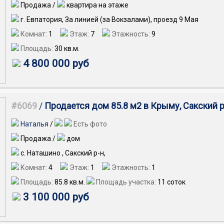
Продажа /
квартира на этаже
г. Евпатория, За линией (за Вокзалами), проезд 9 Мая
Комнат:
1
Этаж:
7
Этажность:
9
Площадь:
30
кв.м.
4 800 000 руб
#6069
/
Продается дом 85.8 м2 в Крыму, Сакский р
Наталья
/
Есть фото
Продажа /
дом
с. Наташино , Сакский р-н,
Комнат:
4
Этаж:
1
Этажность:
1
Площадь:
85.8
кв.м.
Площадь участка:
11 соток
3 100 000 руб