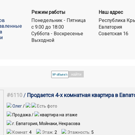
Режим работы
Наш адрес
ов
Понедельник - Пятница
Республика Кр
авленные
с 9.00 до 18.00
Евпатория
а
Суббота - Воскресенье
Советская 16
ти
Выходной
найти
#6110
/
Продается 4-х комнатная квартира в Евпат
Олег
/
Есть фото
Продажа /
квартира на этаже
г. Евпатория, Мойнаки, Некрасова
Комнат:
4
Этаж:
2
Этажность:
5