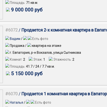
Площадь:
71
кв.м.
9 000 000 руб
#6072
/
Продается 2-х комнатная квартира в Евпа
Вадим
/
Есть фото
Продажа /
квартира на этаже
г. Евпатория, р-н Вокзалов, улица Сытникова
Комнат:
2
Этаж:
1
Этажность:
2
Площадь:
41.7
/
24
/
7.7
кв.м.
5 150 000 руб
#6070
/
Продается 1 комнатная квартира в Евпато
Наталья
/
Есть фото