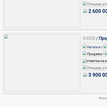
Площадь уча
2 600 0
#3326
/
Про
Наталья
/
Продажа /
Площадь уча
3 900 0
Верну